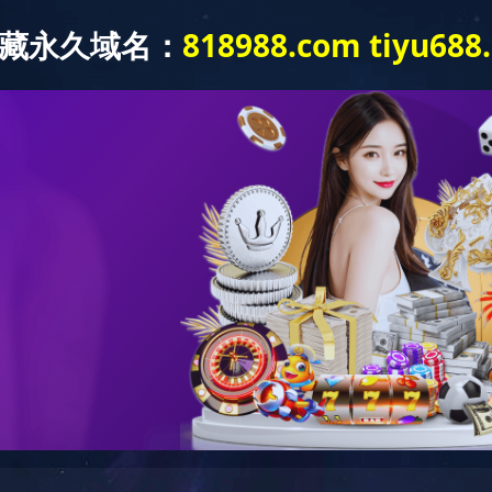
九州平台
工程案例
荣誉资质