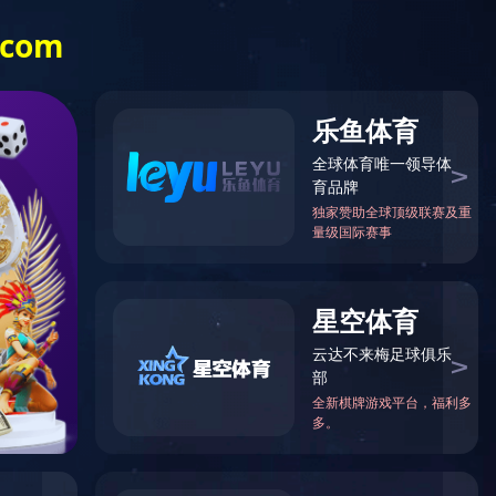
联系我们
丨
在线留言
7*24小时热线电话：
136-6739-0460
人才招聘
售后服务
联系我们