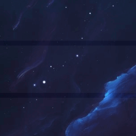
州平台-九州(中国)一站式服务平台
>
九州平台
>
国内新闻