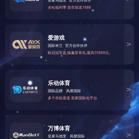
实验室
食品、饮料行业
食品净化无尘车间
医疗手术室洁净工程
联系人：李总 13667390460
吴总 19898889455
售后电话：13974991409
电 话：0731-89675516