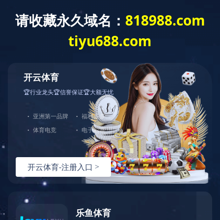
九州平台
欢迎来到
九州平台-九州(中国)一站式服务平台
官网！
九州平台-九州(中
关于我们
净化工程
九
国)一站式服务平台