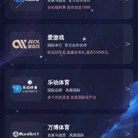
路湘江峯汇1724-1725