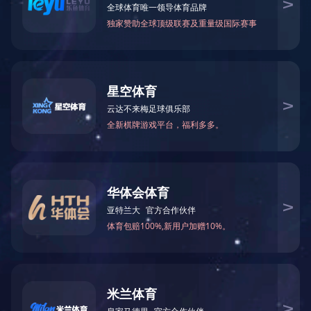
当前位置：
九州平台-九州(中国)一站式服务平台
>
工程案例
长缆智能科技有限公司 AL智能柜生
工程案例
2025-12-02 11:18:22
来源：
九州平台-九州