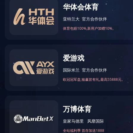
净化工程
当前位置：
九
GMP净化工程
电子行业
复合材料、化工行业
空调机组净化
日化行业
生物实验室净化工程
生物医药行业