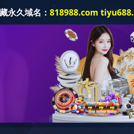
九州平台
工程案例
荣誉资质