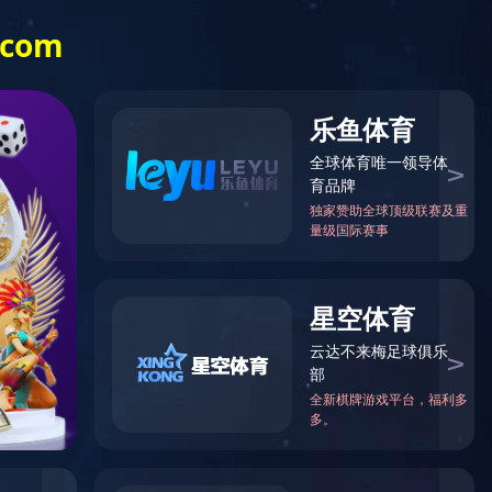
联系我们
丨
在线留言
7*24小时热线电话：
136-6739-0460
人才招聘
售后服务
联系我们