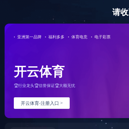
九州平台
欢迎来到
九州平台-九州(中国)一站式服务平台
官网！
九州平台-九州(中
关于我们
净化工程
国)一站式服务平台