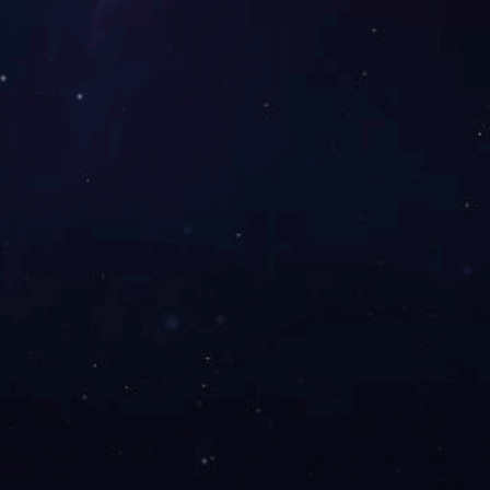
荣誉资质
人才招聘
售后服务
联系我们
技术支持：汇航科技 营业执照查阅 站长统计 备案号：
的“极限化违禁词”相关规定，且已竭力规避使用“违禁词”。故即日起
文字或图片，一律非本网站主观意愿并即刻失效，不支持以任何"违禁
行为。凡访客访问本网站，均表示认同此条约！感谢配合！