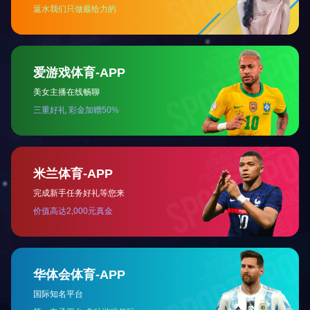
的洁净度、防 静电性能及
发布时间：2025-07-09
高 标准洁净实验室
高 标准洁净实验室的装
流组织及人员操作的精 准
发布时间：2025-06-09
洁净实验室如何设
洁净实验室的设计需从布
准，以下为具体说明：一
发布时间：2025-05-09