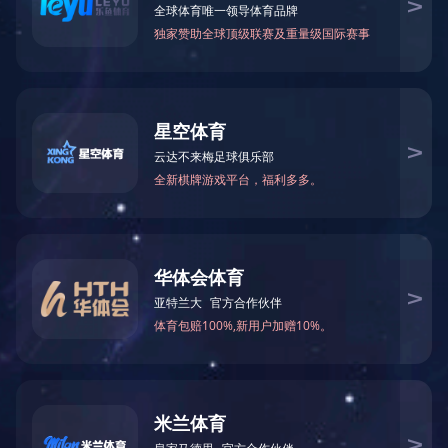
九州平台
当前位置：
九州平台-九州
行业新闻
行业新闻
九州平台
行业资讯
无尘净化车间在电
国内新闻
电子制造业的核心竞争力
元器件的质量与使用寿命
发布时间：2026-05-06
洁净实验室与普通