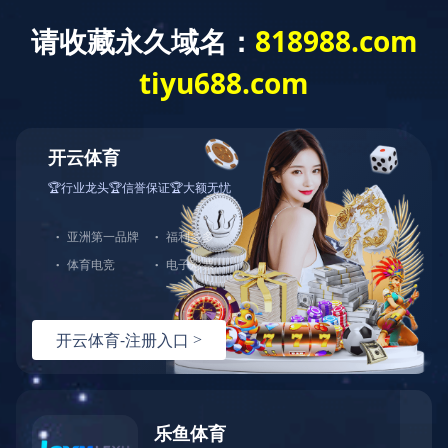
九州平台
欢迎来到
九州平台-九州(中国)一站式服务平台
官网！
九州平台-九州(中
关于我们
净化工程
九
国)一站式服务平台