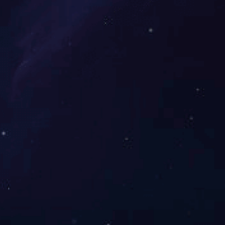
密仪器等领域，净化工程的应用十分广泛，对于保证产品质量和提高生产效
3-11-23
厂房净化：关键要素与策略
品厂房的净化程度对于药品的质量和安 全性起着至关重要的作用。净化工程不
保障员工和患者的健康。本文将详细探讨药品厂房净化的关键要素和实施策
3-10-14
室洁净等级分类具体有哪些？
分类主要根据空气中颗粒物的浓度进行划分。根据国 际标准ISO 14644-1，
具体的洁净等级分类如下： ISO 1级：这是高 级别的洁净等级，空气中每立
3-09-07