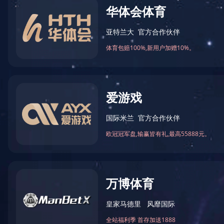
九州平台
当前位置：
九
行业新闻
行业新闻
九州平台
行业资讯
净化无尘
国内新闻
一、工程设计
现场进行实地
发布时间：202
无尘车间