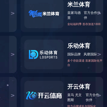
关规范和要求。 2. 设计团队应对
. 净化...