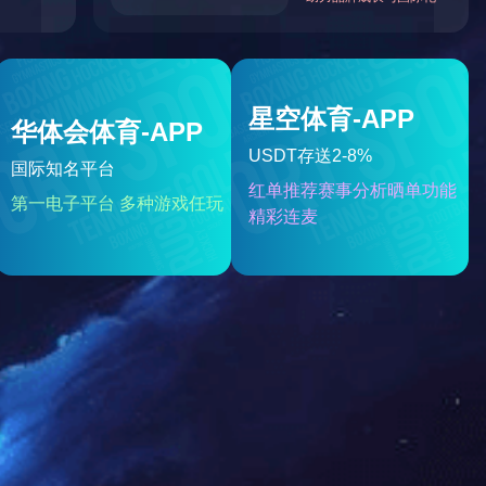
尘车间的建设不仅可以减少空气中
间建设施工质量的...
证工作人员身体健康，而且对产
设定相应的功能间，...
量和生产效率。以下是一些关于
出洁净室的人员...