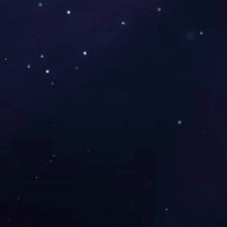
药、电子、精
发布时间：202
湖南药品
一、引言 药
规，更是为了
发布时间：202
湖南实验
实验室洁净等级
有9个等级。
发布时间：202