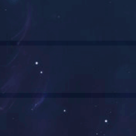
州平台-九州(中国)一站式服务平台
>
九州平台
>
行业新闻
车间工程设计施工要求
 1. 净化无尘车间工程设计应由专业设计团队或公司承担，确保设计符合相
勘测，了解现场的地理环境、气象条件、交通状况等因素，为设计提供依据。 3
4-06-05
建设施工流程：如何保证建设质量？