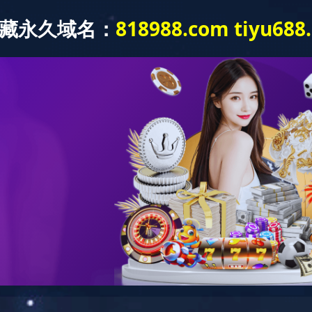
九州平台
工程案例
荣誉资质