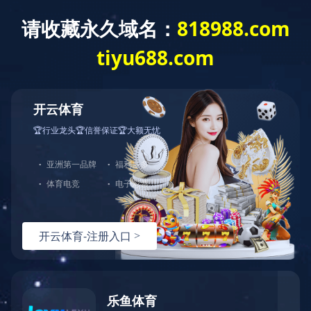
九州平台
欢迎来到
九州平台-九州(中国)一站式服务平台
官网！
九州平台-九州(中
关于我们
净化工程
九
国)一站式服务平台