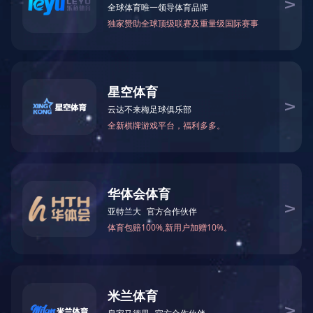
当前位置：
九州平台-九州(中国)一站式服务平台
>
九州平台
>
行业新
湖南洁净实验室净化设计和装修
行业新闻
2023-06-26 16:17:23
来源：
九州平台-九州
湖南洁净实验室
净化设计和装修要点
洁净实验室广泛应用于生物医药、电子元器件、航空航天、化工
推进了相关领域的发展。
湖南洁净实验室
是一种高度洁净的实验室环境，其设计和装修需
和装修的要点。