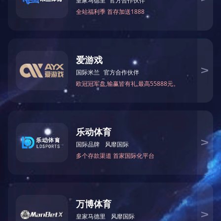
1、室内空气流动：洁净实验室的室内空气流动应该能够有 
范，并确保实验操作区域的正压与负压之间具有良好的隔离性。
2、壁、顶、地面的材料选择：洁净实验室的壁、顶、地面应
尘地板、PVC板、铝塑板、不锈钢板等，以确保洁净度达到要
3、净化设备：
洁净实验室
需要配备相应的净化设备，包括高
正确的安装和调试。同时，还需要定期检查和维护净化设备，确
4、照明：洁净实验室的照明应该使用符合洁净度要求的高 效
响实验操作和数据采集。
5、自动控制系统：洁净实验室需要建立自动化控制系统，以
速反应。
6、完成清洁消 毒：在装修完毕后，必 须对整个实验室进行彻
作，以确保实验室环境质量一直处于较高水平。