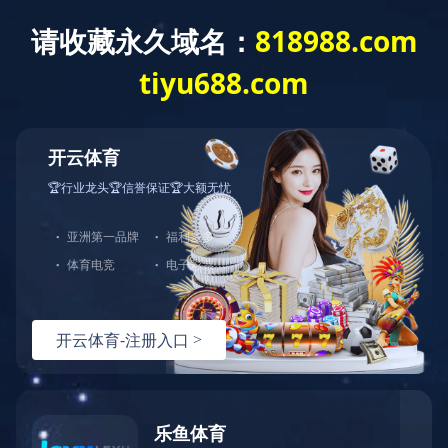
九州平台
欢迎来到
九州平台-九州(中国)一站式服务平台
官网！
九州平台-九州(中
关于我们
净化工程
九
国)一站式服务平台